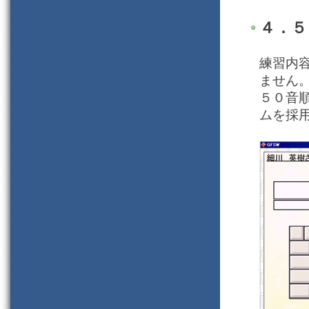
４．５
練習内
ません
５０音
ムを採