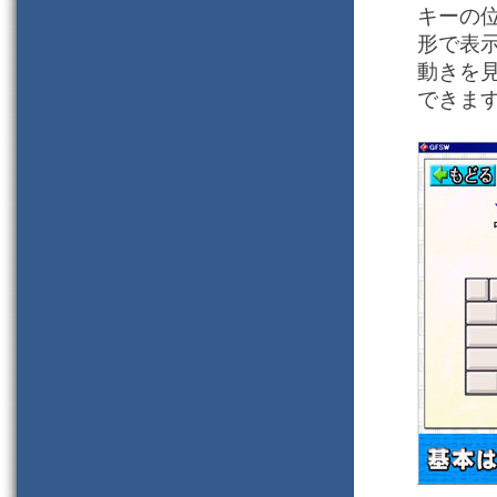
キーの
形で表
動きを
できま