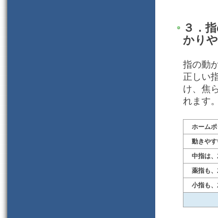
３．指
かりや
指の動
正しい
け、焦
れます
ホームポ
動きやす
中指は、
薬指も、
小指も、