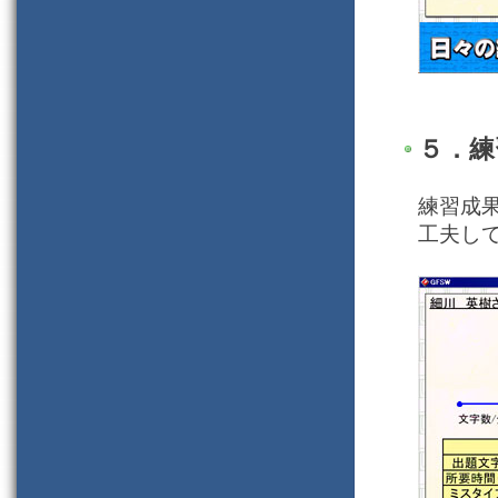
５．練
練習成
工夫し