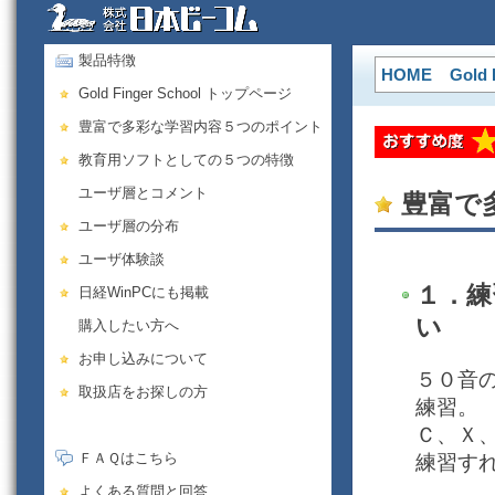
製品特徴
HOME
Gold 
Gold Finger School トップページ
豊富で多彩な学習内容５つのポイント
教育用ソフトとしての５つの特徴
ユーザ層とコメント
豊富で
ユーザ層の分布
ユーザ体験談
１．練
日経WinPCにも掲載
い
購入したい方へ
お申し込みについて
５０音
取扱店をお探しの方
練習。
Ｃ、Ｘ
ＦＡＱはこちら
練習す
よくある質問と回答