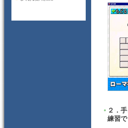
２．手
練習で