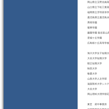
岡山県立玉野光南
山口県立下松工業
福岡県立浮羽高等
鹿児島県立鹿児島
秀明学園
菊華学園
藤園学園 龍谷富山
雲雀ケ丘学園
広島桜ケ丘高等学
旭川大学女子短期
大谷大学短期大学
順正短期大学
秋田大学
敬愛大学
山形大学人文学部
滋賀医科大学シス
大谷大学
岡山理科大理学部
東芝 府中事業所