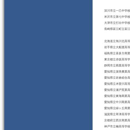
深川市立一己中学
米沢市立第七中学
大津市立打出中学
長崎県富江町立富
北海道立旭川北高
岩手県立大船渡高
福島県立喜多方商
東京都立赤坂高等
静岡市立商業高等
愛知県立渥美農業
愛知県立岩倉総合
愛知県立木曽川高
愛知県立瀬戸窯業
愛知県立東海商業
愛知県立中川商業
愛知県立緑ヶ丘商
滋賀県立草津高等
京都府立西京商業
神戸市立楠高等学