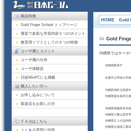
製品特徴
HOME
Gold 
Gold Finger School トップページ
豊富で多彩な学習内容５つのポイント
Gold Fi
教育用ソフトとしての５つの特徴
ユーザ層とコメント
沖縄県ではキーボ
ユーザ層の分布
沖縄県教育庁
ユーザ体験談
日経WinPCにも掲載
名護市立羽地小学
購入したい方へ
沖縄西原町立西原
お申し込みについて
沖縄県渡名喜村立
取扱店をお探しの方
沖縄県球陽高等学
沖縄県八重山高等
ＦＡＱはこちら
沖縄県立コザ(定時
沖縄県立浦添工業
よくある質問と回答